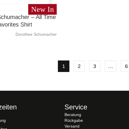
New In
chumacher – All Time
avorites Shirt
Dorothee Schumacher
1
2
3
…
6
zeiten
Service
Beratung
ung
Rückgabe
Versand