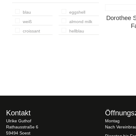
blau
eggshell
Dorothee S
weiß
almond milk
F
croissant
hellblau
Kontakt
Öffnungs
Ulrike Guthof
Montag
Rathausstraße 6
Nach Vereinbra
59494 Soest