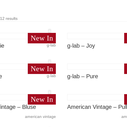
12 results
New In
ie
g-lab – Joy
g-lab
New In
e
g-lab – Pure
g-lab
New In
intage – Bluse
American Vintage – Pul
american vintage
am