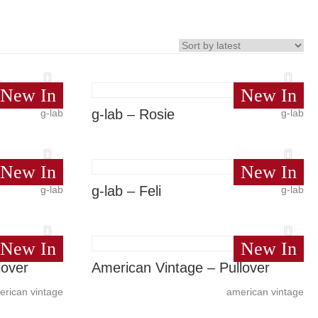
New In
New In
g-lab – Rosie
g-lab
g-lab
New In
New In
g-lab – Feli
g-lab
g-lab
New In
New In
lover
American Vintage – Pullover
erican vintage
american vintage