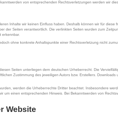
Bekanntwerden von entsprechenden Rechtsverletzungen werden wir die
 deren Inhalte wir keinen Einfluss haben. Deshalb können wir für dies
reiber der Seiten verantwortlich. Die verlinkten Seiten wurden zum Zeit
t erkennbar.
st jedoch ohne konkrete Anhaltspunkte einer Rechtsverletzung nicht z
 diesen Seiten unterliegen dem deutschen Urheberrecht. Die Vervielfält
lichen Zustimmung des jeweiligen Autors bzw. Erstellers. Downloads un
t wurden, werden die Urheberrechte Dritter beachtet. Insbesondere werd
wir um einen entsprechenden Hinweis. Bei Bekanntwerden von Rechtsv
r Website