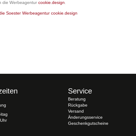
ch die Werbeagentur
cookie.design
.
zeiten
Service
Beratung
ung
Rückgabe
Versand
itag
Änderungsservice
 Uhr
Geschenkgutscheine