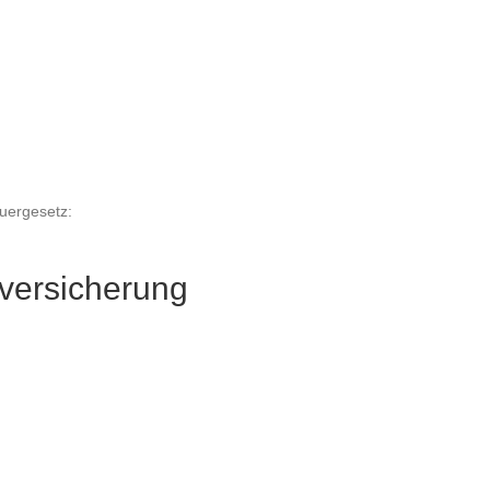
uergesetz:
tversicherung