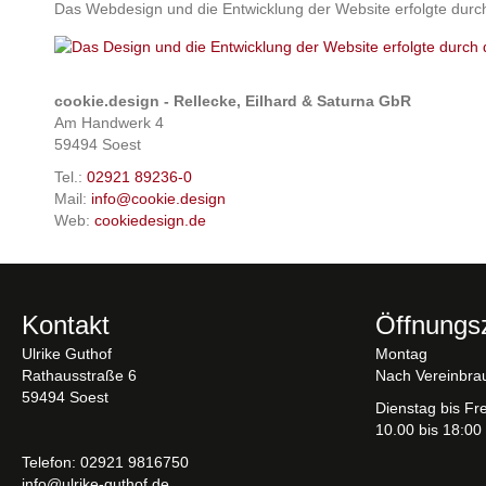
Das Webdesign und die Entwicklung der Website erfolgte dur
cookie.design - Rellecke, Eilhard & Saturna GbR
Am Handwerk 4
59494 Soest
Tel.:
02921 89236-0
Mail:
info@cookie.design
Web:
cookiedesign.de
Kontakt
Öffnungs
Ulrike Guthof
Montag
Rathausstraße 6
Nach Vereinbra
59494 Soest
Dienstag bis Fre
10.00 bis 18:00
Telefon: 02921 9816750
info@ulrike-guthof.de