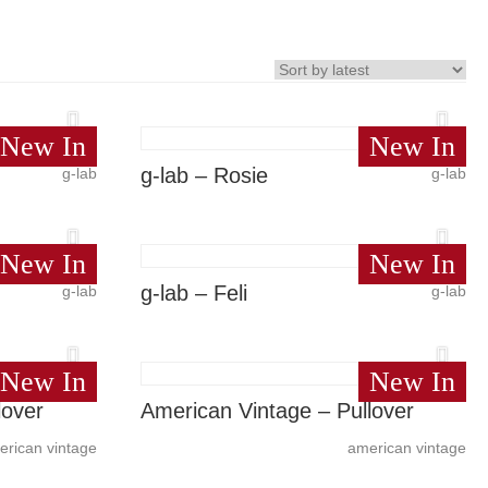
New In
New In
g-lab – Rosie
g-lab
g-lab
New In
New In
g-lab – Feli
g-lab
g-lab
New In
New In
lover
American Vintage – Pullover
erican vintage
american vintage