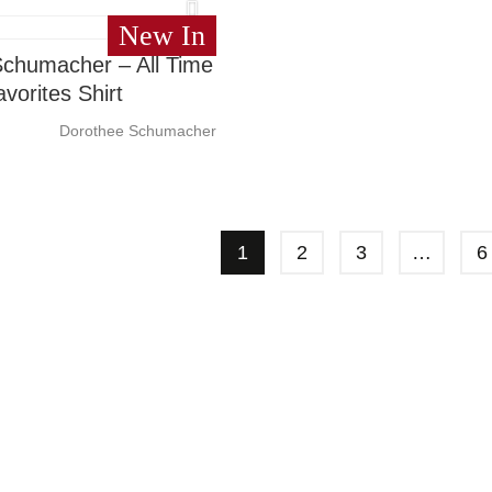
New In
chumacher – All Time
avorites Shirt
Dorothee Schumacher
1
2
3
…
6