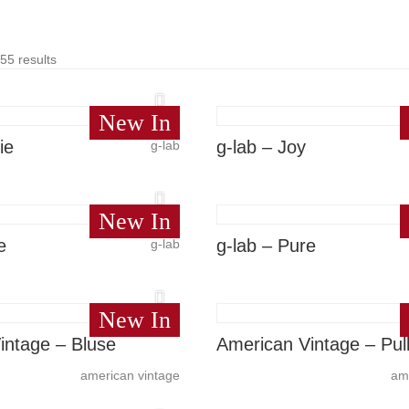
55 results
New In
ie
g-lab – Joy
g-lab
New In
e
g-lab – Pure
g-lab
New In
intage – Bluse
American Vintage – Pul
american vintage
am