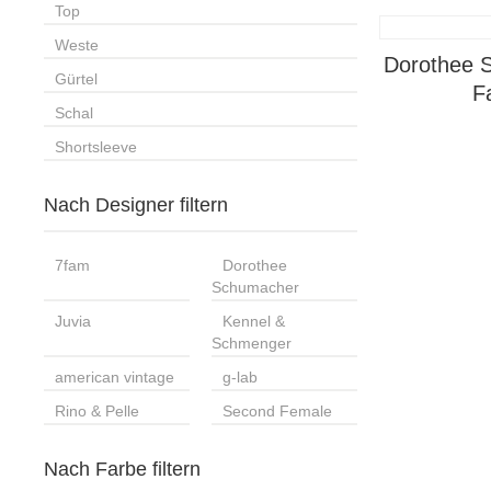
Top
Weste
Dorothee S
Gürtel
F
Schal
Shortsleeve
Nach Designer filtern
7fam
Dorothee
Schumacher
Juvia
Kennel &
Schmenger
american vintage
g-lab
Rino & Pelle
Second Female
Nach Farbe filtern