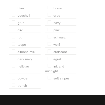
blau
braun
eggshell
grau
grün
navy
oliv
pink
rot
schwarz
taupe
weiß
almond milk
croissant
dark navy
egret
hellblau
ink and
midnight
powder
soft stripes
trench