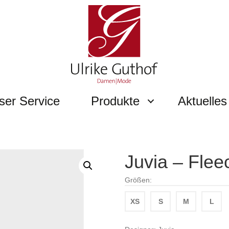
ser Service
Produkte
Aktuelles
Juvia – Flee
Größen:
XS
S
M
L