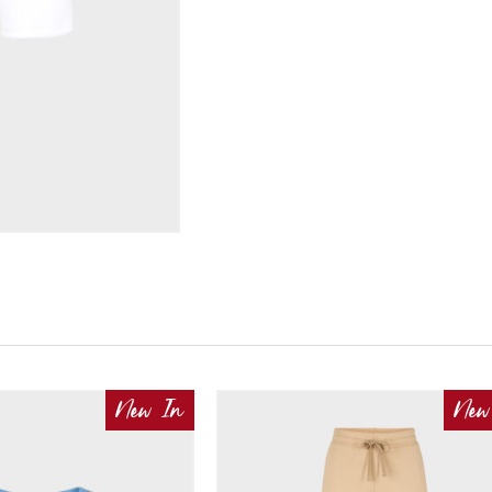
New In
New