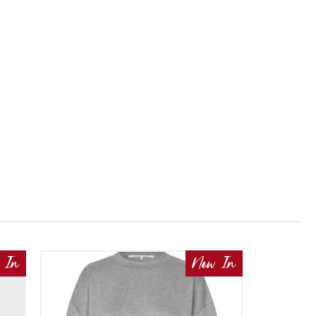
 In
New In